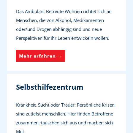
b
Das Ambulant Betreute Wohnen richtet sich an
l
Menschen, die von Alkohol, Medikamenten
i
oder/und Drogen abhängig sind und neue
c
Perspektiven für ihr Leben entwickeln wollen.
h
e
A
Mehr erfahren →
S
m
u
b
c
u
h
Selbsthilfezentrum
l
t
a
p
Krankheit, Sucht oder Trauer: Persönliche Krisen
n
r
sind zutiefst menschlich. Hier finden Betroffene
t
ä
zusammen, tauschen sich aus und machen sich
B
v
Mut.