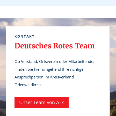
n
t
e
r
-
u
S
m
p
KONTAKT
r
Deutsches Rotes Team
e
c
Ob Vorstand, Ortsverein oder Mitarbeitende:
h
Finden Sie hier umgehend Ihre richtige
s
Ansprechperson im Kreisverband
t
Odenwaldkreis.
u
n
Unser Team von A–Z
d
e