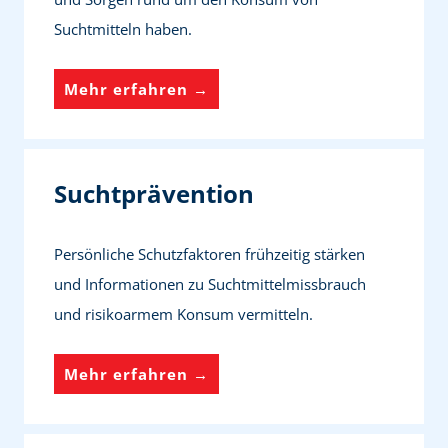
f
Suchtmitteln haben.
e
S
Mehr erfahren →
u
c
h
Suchtprävention
t
b
Persönliche Schutzfaktoren frühzeitig stärken
e
und Informationen zu Suchtmittelmissbrauch
r
und risikoarmem Konsum vermitteln.
a
t
S
Mehr erfahren →
u
u
n
c
g