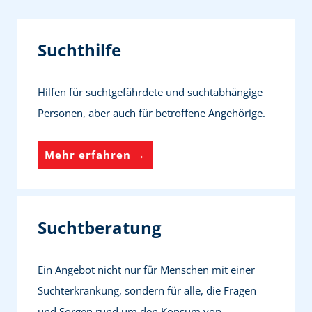
Suchthilfe
Hilfen für suchtgefährdete und suchtabhängige
Personen, aber auch für betroffene Angehörige.
S
Mehr erfahren →
u
c
h
Suchtberatung
t
h
Ein Angebot nicht nur für Menschen mit einer
i
Suchterkrankung, sondern für alle, die Fragen
l
und Sorgen rund um den Konsum von