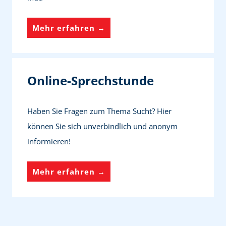
e
e
t
n
S
Mehr erfahren →
r
t
e
e
i
l
u
o
b
Online-Sprechstunde
t
n
s
e
t
s
Haben Sie Fragen zum Thema Sucht? Hier
h
W
können Sie sich unverbindlich und anonym
i
o
informieren!
l
h
f
n
O
Mehr erfahren →
e
e
n
z
n
l
e
i
n