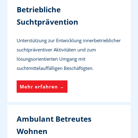
h
Betriebliche
t
Suchtprävention
p
r
Unterstützung zur Entwicklung innerbetrieblicher
ä
suchtpräventiver Aktivitäten und zum
v
lösungsorientierten Umgang mit
e
suchtmittelauffälligen Beschäftigten.
n
t
B
Mehr erfahren →
i
e
o
t
n
r
Ambulant Betreutes
i
Wohnen
e