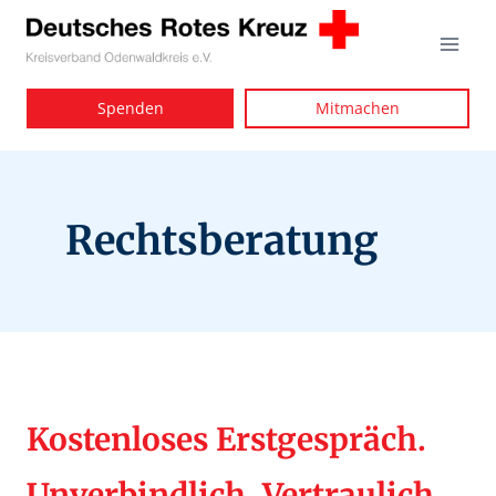
Zum
Inhalt
springen
Spenden
Mitmachen
Rechtsberatung
Kostenloses Erstgespräch.
Unverbindlich. Vertraulich.