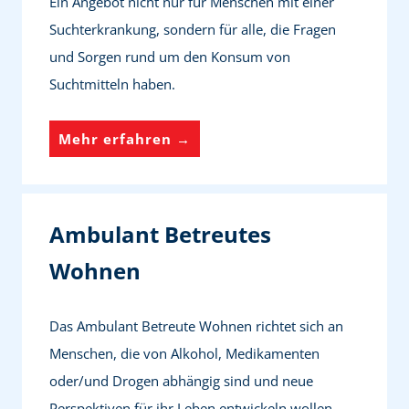
Ein Angebot nicht nur für Menschen mit einer
r
Suchterkrankung, sondern für alle, die Fragen
ä
und Sorgen rund um den Konsum von
v
Suchtmitteln haben.
e
n
S
Mehr erfahren →
t
u
i
c
o
h
Ambulant Betreutes
n
t
Wohnen
b
e
Das Ambulant Betreute Wohnen richtet sich an
r
Menschen, die von Alkohol, Medikamenten
a
oder/und Drogen abhängig sind und neue
t
Perspektiven für ihr Leben entwickeln wollen.