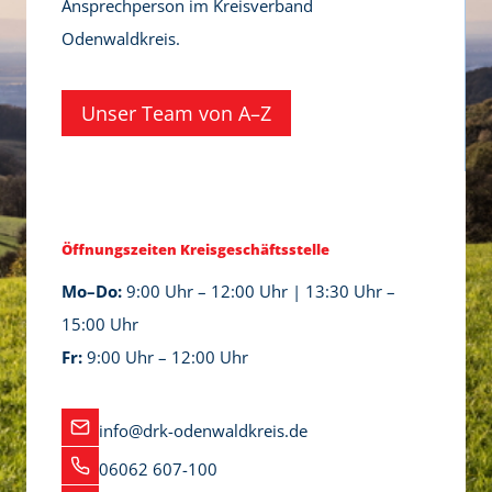
Ansprechperson im Kreisverband
t
Odenwaldkreis.
r
u
Unser Team von A–Z
m
Öffnungszeiten Kreisgeschäftsstelle
Mo–Do:
9:00 Uhr – 12:00 Uhr | 13:30 Uhr –
15:00 Uhr
Fr:
9:00 Uhr – 12:00 Uhr
info@drk-odenwaldkreis.de
06062 607-100