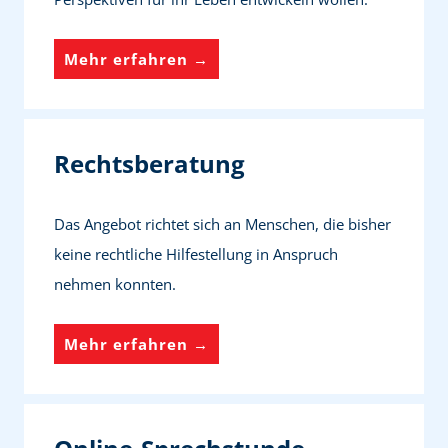
u
n
A
Mehr erfahren →
g
m
b
u
Rechtsberatung
l
a
Das Angebot richtet sich an Menschen, die bisher
n
keine rechtliche Hilfestellung in Anspruch
t
nehmen konnten.
B
e
R
Mehr erfahren →
t
e
r
c
e
h
u