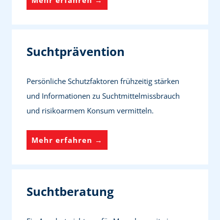
u
c
h
Suchtprävention
t
h
Persönliche Schutzfaktoren frühzeitig stärken
i
und Informationen zu Suchtmittelmissbrauch
l
und risikoarmem Konsum vermitteln.
f
e
S
Mehr erfahren →
u
c
h
Suchtberatung
t
p