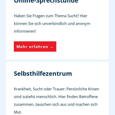
Online-Sprechstunde
t
t
s
e
Haben Sie Fragen zum Thema Sucht? Hier
b
s
können Sie sich unverbindlich und anonym
e
W
informieren!
r
o
a
h
O
Mehr erfahren →
t
n
n
u
e
l
n
n
i
Selbsthilfezentrum
g
n
e
Krankheit, Sucht oder Trauer: Persönliche Krisen
-
sind zutiefst menschlich. Hier finden Betroffene
S
zusammen, tauschen sich aus und machen sich
p
Mut.