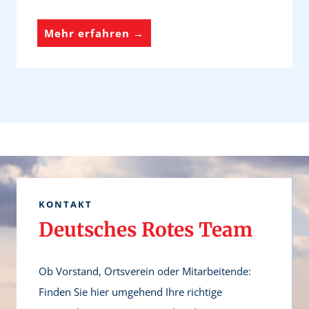
r
e
S
Mehr erfahren →
c
e
h
l
s
b
t
s
u
t
n
h
d
i
e
l
KONTAKT
f
Deutsches Rotes Team
e
z
Ob Vorstand, Ortsverein oder Mitarbeitende:
e
Finden Sie hier umgehend Ihre richtige
n