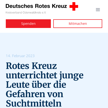
Zum
Inhalt
springen
Spenden
Mitmachen
14. Februar 2023
Rotes Kreuz
unterrichtet junge
Leute über die
Gefahren von
Suchtmitteln