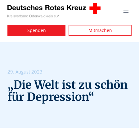
Zum
Inhalt
springen
Spenden
Mitmachen
29. August 2023
„Die Welt ist zu schön
für Depression“