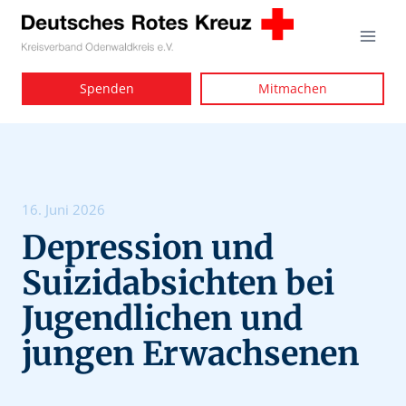
Zum
Inhalt
springen
Spenden
Mitmachen
16. Juni 2026
Depression und
Suizidabsichten bei
Jugendlichen und
jungen Erwachsenen