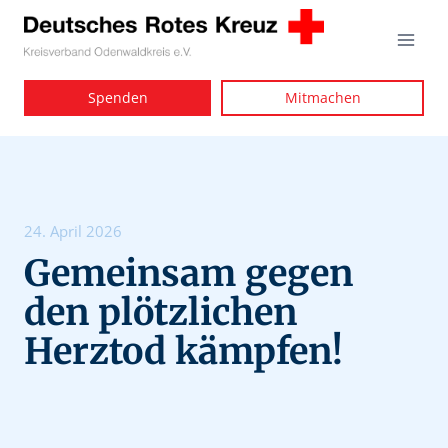
Zum
Inhalt
springen
Spenden
Mitmachen
24. April 2026
Gemeinsam gegen
den plötzlichen
Herztod kämpfen!