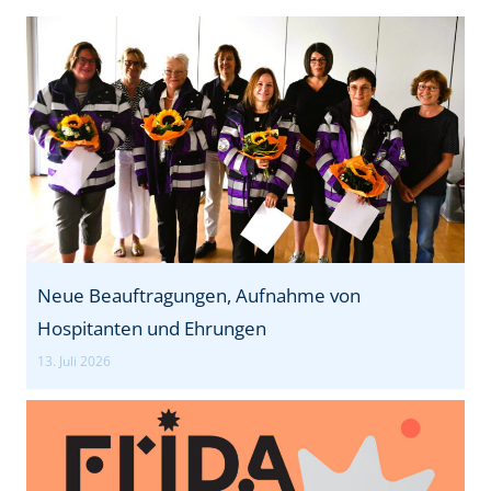
-
H
i
l
f
e
-
A
u
Neue Beauftragungen, Aufnahme von
s
Hospitanten und Ehrungen
b
13. Juli 2026
i
l
d
u