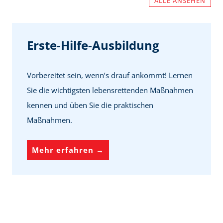
ALLE ANSEHEN
Erste-Hilfe-Ausbildung
Vorbereitet sein, wenn’s drauf ankommt! Lernen
Sie die wichtigsten lebensrettenden Maßnahmen
kennen und üben Sie die praktischen
Maßnahmen.
E
Mehr erfahren →
r
s
t
e