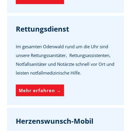
r
e
i
Rettungsdienst
w
i
Im gesamten Odenwald rund um die Uhr sind
l
unsere Rettungssanitäter, Rettungsassistenten,
l
Notfallsanitäter und Notärzte schnell vor Ort und
i
leisten notfallmedizinische Hilfe.
g
e
R
Mehr erfahren →
n
e
d
t
i
t
Herzenswunsch-Mobil
e
u
n