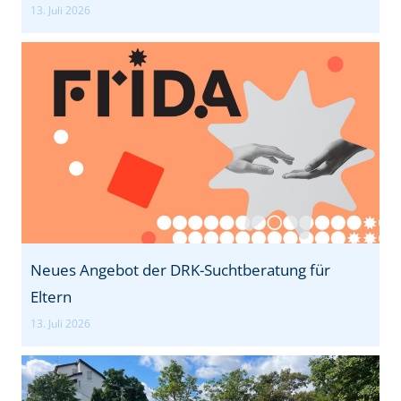
13. Juli 2026
n
s
t
Neues Angebot der DRK-Suchtberatung für
Eltern
13. Juli 2026