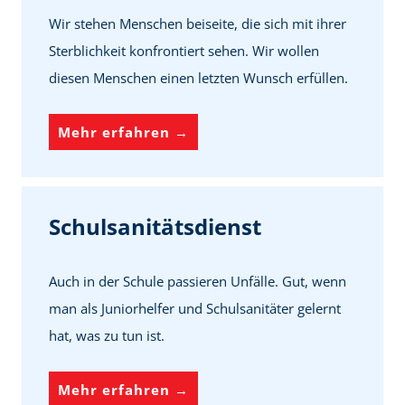
n
s
Wir stehen Menschen beiseite, die sich mit ihrer
g
t
Sterblichkeit konfrontiert sehen. Wir wollen
s
e
diesen Menschen einen letzten Wunsch erfüllen.
d
i
H
Mehr erfahren →
e
e
n
r
s
z
Schulsanitätsdienst
t
e
n
Auch in der Schule passieren Unfälle. Gut, wenn
s
man als Juniorhelfer und Schulsanitäter gelernt
w
hat, was zu tun ist.
u
n
S
Mehr erfahren →
s