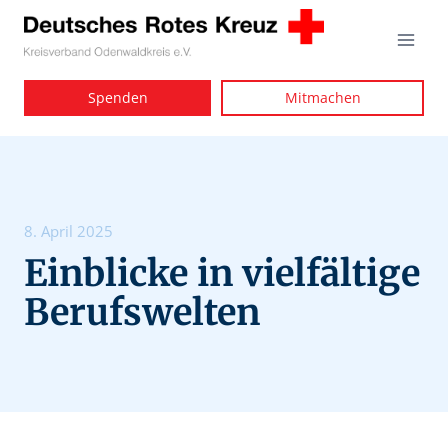
Zum
Inhalt
springen
Spenden
Mitmachen
8. April 2025
Einblicke in vielfältige
Berufswelten