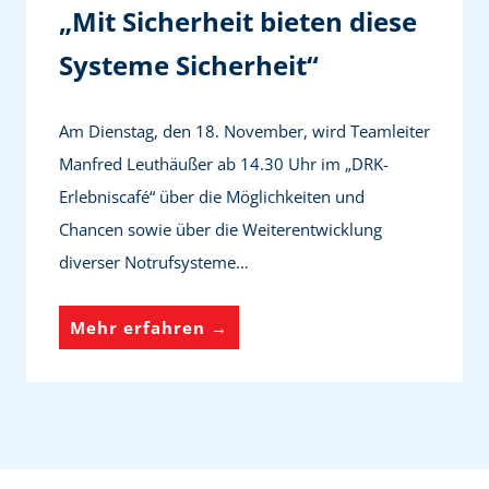
n
-
o
„Mit Sicherheit bieten diese
e
N
b
Systeme Sicherheit“
r
o
i
a
t
l
Am Dienstag, den 18. November, wird Teamleiter
t
r
u
Manfred Leuthäußer ab 14.30 Uhr im „DRK-
i
u
n
Erlebniscafé“ über die Möglichkeiten und
o
f
d
Chancen sowie über die Weiterentwicklung
n
s
E
diverser Notrufsysteme…
P
y
h
l
s
r
„
Mehr erfahren →
u
t
e
M
s
e
n
i
m
a
t
e
m
S
e
t