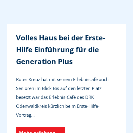
a
h
r
t
Volles Haus bei der Erste-
e
Hilfe Einführung für die
n
Generation Plus
Rotes Kreuz hat mit seinem Erlebniscafé auch
Senioren im Blick Bis auf den letzten Platz
besetzt war das Erlebnis-Café des DRK
Odenwaldkreis kürzlich beim Erste-Hilfe-
Vortrag…
V
Mehr erfahren →