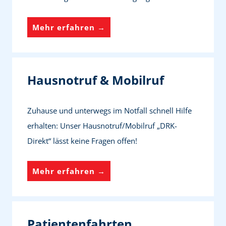
F
Mehr erfahren →
i
t
i
Hausnotruf & Mobilruf
m
A
Zuhause und unterwegs im Notfall schnell Hilfe
l
erhalten: Unser Hausnotruf/Mobilruf „DRK-
t
Direkt“ lässt keine Fragen offen!
e
r
H
Mehr erfahren →
a
u
s
Patientenfahrten