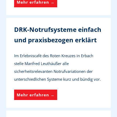
f
H
Mehr erfahren →
B
n
ü
e
e
K
h
r
t
r
r
z
r
DRK-Notrufsysteme einfach
e
u
e
ü
und praxisbezogen erklärt
u
n
n
g
z
g
s
e
e
f
Im Erlebniscafé des Roten Kreuzes in Erbach
w
r
s
ü
stelle Manfred Leuthäußer alle
u
l
r
sicherheitsrelevanten Notrufvariationen der
n
ä
d
unterschiedlichen Systeme kurz und bündig vor.
s
d
i
c
t
e
D
Mehr erfahren →
h
e
G
R
-
i
e
K
M
n