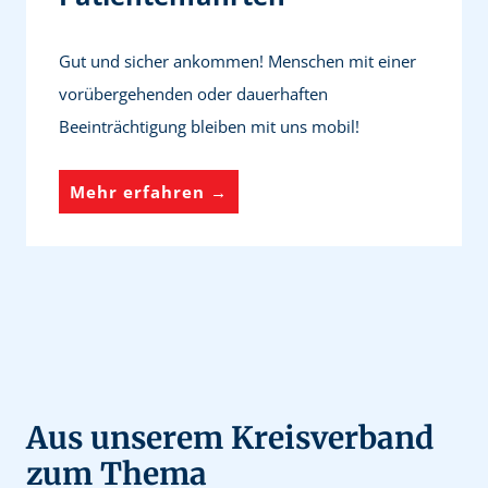
n
o
Gut und sicher ankommen! Menschen mit einer
t
vorübergehenden oder dauerhaften
r
Beeinträchtigung bleiben mit uns mobil!
u
f
P
Mehr erfahren →
&
a
M
t
o
i
b
e
i
n
l
t
r
e
Aus unserem Kreisverband
u
n
zum Thema
f
f