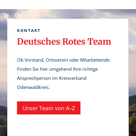
i
i
c
n
h
f
e
a
KONTAKT
r
c
Deutsches Rotes Team
h
h
e
u
Ob Vorstand, Ortsverein oder Mitarbeitende:
i
n
Finden Sie hier umgehend Ihre richtige
t
d
Ansprechperson im Kreisverband
b
p
Odenwaldkreis.
i
r
e
a
Unser Team von A–Z
t
x
e
i
n
s