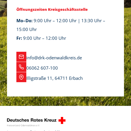
d
b
Öffnungszeiten Kreisgeschäftsstelle
i
e
e
z
Mo–Do:
9:00 Uhr – 12:00 Uhr | 13:30 Uhr –
s
o
15:00 Uhr
e
g
Fr:
9:00 Uhr – 12:00 Uhr
S
e
y
n
info@drk-odenwaldkreis.de
s
e
06062 607-100
t
r
Illigstraße 11, 64711 Erbach
e
k
m
l
e
ä
S
r
i
t
c