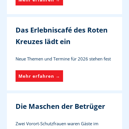
o
l
l
Das Erlebniscafé des Roten
e
Kreuzes lädt ein
s
H
Neue Themen und Termine für 2026 stehen fest
a
u
D
Mehr erfahren →
s
a
b
s
e
E
i
Die Maschen der Betrüger
r
d
l
e
Zwei Vorort-Schutzfrauen waren Gäste im
e