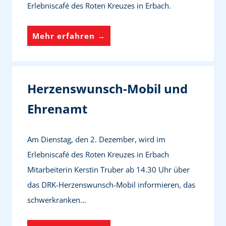
r
Erlebniscafé des Roten Kreuzes in Erbach.
b
E
n
r
D
Mehr erfahren →
i
s
i
s
t
e
c
e
M
Herzenswunsch-Mobil und
a
-
a
f
Ehrenamt
H
s
é
i
c
d
l
Am Dienstag, den 2. Dezember, wird im
h
e
f
Erlebniscafé des Roten Kreuzes in Erbach
e
s
e
Mitarbeiterin Kerstin Truber ab 14.30 Uhr über
n
R
E
das DRK-Herzenswunsch-Mobil informieren, das
d
o
i
schwerkranken…
e
t
n
r
e