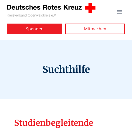
Zum
Inhalt
springen
Spenden
Mitmachen
Suchthilfe
Studienbegleitende