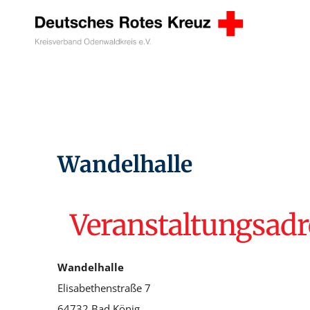
Zum
Inhalt
springen
Wandelhalle
Veranstaltungsadr
Wandelhalle
Elisabethenstraße 7
64732 Bad König