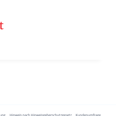
t
rung
Hinweis nach Hinweisgeberschutzgesetz
Kundenumfrage