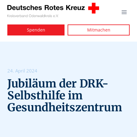
Zum
Inhalt
springen
Spenden
Mitmachen
24. April 2024
Jubiläum der DRK-
Selbsthilfe im
Gesundheitszentrum