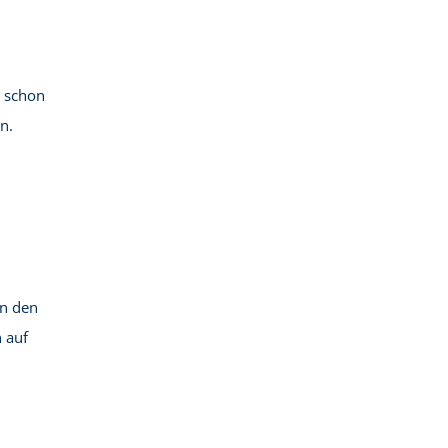
s schon
in.
on den
 auf