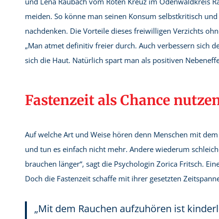
und Lena Raubach vom Roten Kreuz im Odenwaldkreis Ra
meiden. So könne man seinen Konsum selbstkritisch und fr
nachdenken. Die Vorteile dieses freiwilligen Verzichts oh
„Man atmet definitiv freier durch. Auch verbessern sich 
sich die Haut. Natürlich spart man als positiven Nebeneff
Fastenzeit als Chance nutze
Auf welche Art und Weise hören denn Menschen mit dem Rau
und tun es einfach nicht mehr. Andere wiederum schleic
brauchen länger“, sagt die Psychologin Zorica Fritsch. Ein
Doch die Fastenzeit schaffe mit ihrer gesetzten Zeitspan
„Mit dem Rauchen aufzuhören ist kinderl