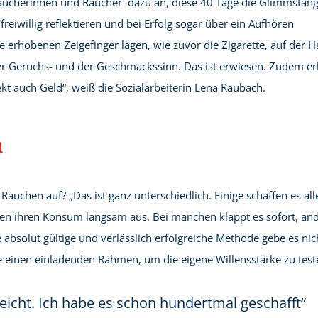
ucherinnen und Raucher dazu an, diese 40 Tage die Glimmstäng
eiwillig reflektieren und bei Erfolg sogar über ein Aufhören
ne erhobenen Zeigefinger lägen, wie zuvor die Zigarette, auf der H
der Geruchs- und der Geschmackssinn. Das ist erwiesen. Zudem er
ekt auch Geld“, weiß die Sozialarbeiterin Lena Raubach.
n
chen auf? „Das ist ganz unterschiedlich. Einige schaffen es all
hen ihren Konsum langsam aus. Bei manchen klappt es sofort, an
e absolut gültige und verlässlich erfolgreiche Methode gebe es nic
ne einen einladenden Rahmen, um die eigene Willensstärke zu tes
eicht. Ich habe es schon hundertmal geschafft“