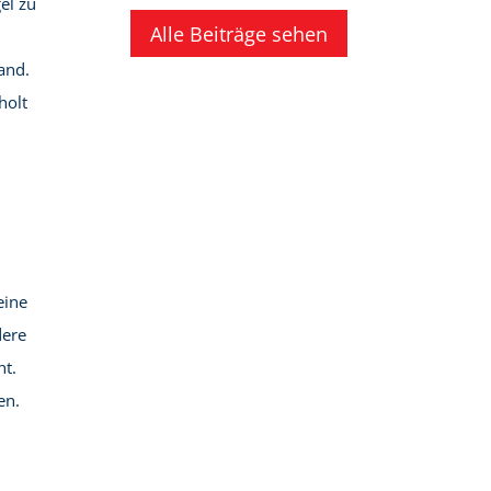
el zu
Alle Beiträge sehen
and.
holt
eine
dere
ht.
ten.