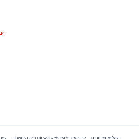
ung
.
rung
Hinweis nach Hinweisgeberschutzgesetz
Kundenumfrage