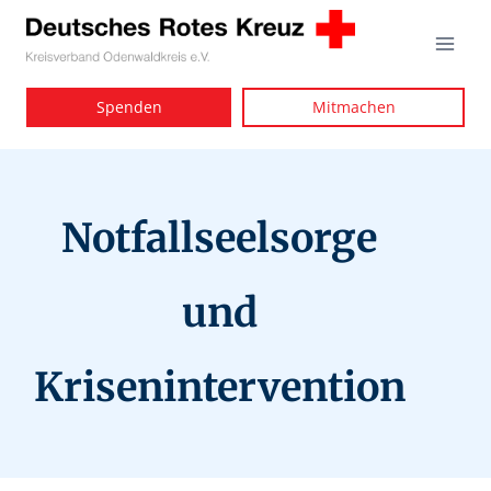
Zum
Inhalt
springen
Spenden
Mitmachen
Notfallseelsorge
und
Krisenintervention