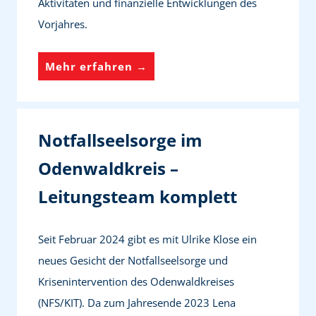
Aktivitäten und finanzielle Entwicklungen des
e
z
u
N
Vorjahres.
i
e
n
o
t
i
g
t
F
Mehr erfahren →
u
m
e
f
ö
n
Z
n
a
r
g
e
l
d
Notfallseelsorge im
i
l
e
c
Odenwaldkreis –
s
r
h
e
Leitungsteam komplett
v
e
e
e
n
l
r
Seit Februar 2024 gibt es mit Ulrike Klose ein
d
s
e
neues Gesicht der Notfallseelsorge und
e
o
i
Krisenintervention des Odenwaldkreises
r
r
n
(NFS/KIT). Da zum Jahresende 2023 Lena
M
g