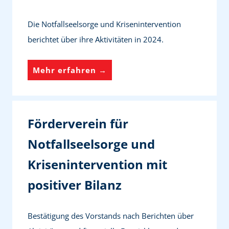
ä
s
i
f
Die Notfallseelsorge und Krisenintervention
p
n
t
berichtet über ihre Aktivitäten in 2024.
i
t
e
t
e
u
V
Mehr erfahren →
a
r
n
i
n
v
t
e
t
e
e
l
e
n
Förderverein für
r
e
n
t
Notfallseelsorge und
n
E
u
i
Krisenintervention mit
e
i
n
o
u
n
d
n
positiver Bilanz
e
s
E
u
r
ä
h
n
Bestätigung des Vorstands nach Berichten über
L
t
r
d