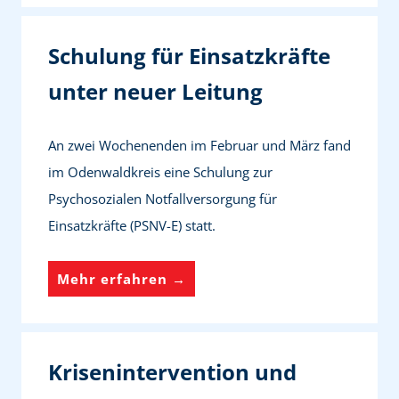
u
e
Schulung für Einsatzkräfte
B
unter neuer Leitung
e
a
An zwei Wochenenden im Februar und März fand
u
im Odenwaldkreis eine Schulung zur
f
Psychosozialen Notfallversorgung für
t
Einsatzkräfte (PSNV-E) statt.
r
a
S
Mehr erfahren →
g
c
u
h
n
u
g
Krisenintervention und
l
e