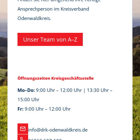
o
r
i
Ansprechperson im Kreisverband
r
g
s
Odenwaldkreis.
g
e
c
e
i
a
Unser Team von A–Z
u
m
f
n
O
é
d
d
K
e
r
Öffnungszeiten Kreisgeschäftsstelle
n
i
w
Mo–Do:
9:00 Uhr – 12:00 Uhr | 13:30 Uhr –
s
a
15:00 Uhr
e
l
Fr:
9:00 Uhr – 12:00 Uhr
n
d
i
k
info@drk-odenwaldkreis.de
n
r