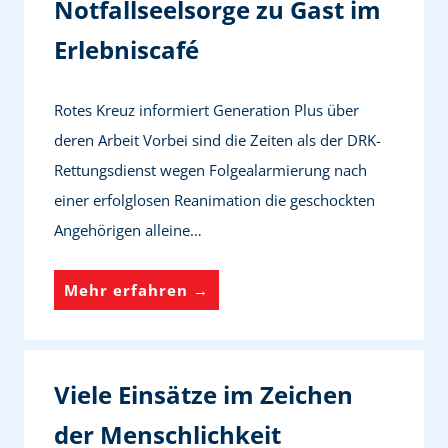
Notfallseelsorge zu Gast im
u
n
Erlebniscafé
n
,
g
A
f
u
Rotes Kreuz informiert Generation Plus über
ü
f
deren Arbeit Vorbei sind die Zeiten als der DRK-
r
n
Rettungsdienst wegen Folgealarmierung nach
E
a
einer erfolglosen Reanimation die geschockten
i
h
Angehörigen alleine…
n
m
s
e
K
Mehr erfahren →
a
v
r
t
o
i
z
n
s
Viele Einsätze im Zeichen
k
H
e
der Menschlichkeit
r
o
n