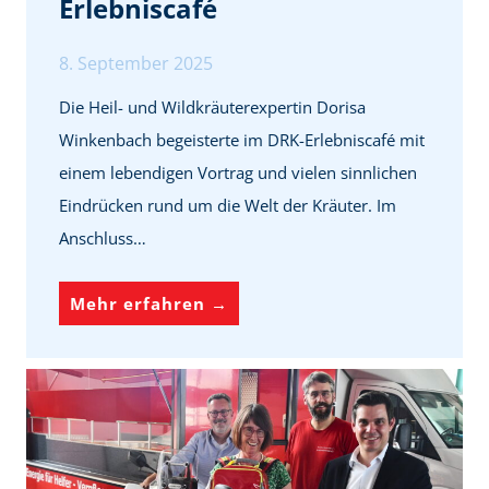
Erlebniscafé
c
i
h
m
8. September 2025
g
G
e
Die Heil- und Wildkräuterexpertin Dorisa
e
s
Winkenbach begeisterte im DRK-Erlebniscafé mit
p
u
einem lebendigen Vortrag und vielen sinnlichen
ä
n
Eindrücken rund um die Welt der Kräuter. Im
c
d
Anschluss…
k
?
F
Mehr erfahren →
a
c
h
f
r