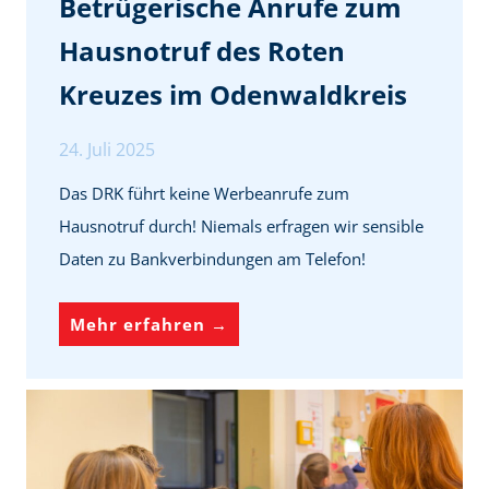
Betrügerische Anrufe zum
n
c
Hausnotruf des Roten
g
h
e
Kreuzes im Odenwaldkreis
e
n
n
24. Juli 2025
i
m
Das DRK führt keine Werbeanrufe zum
O
Hausnotruf durch! Niemals erfragen wir sensible
d
Daten zu Bankverbindungen am Telefon!
e
n
B
Mehr erfahren →
w
e
a
t
l
r
d
ü
k
g