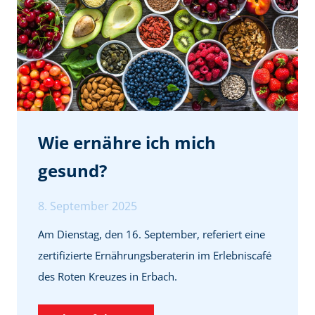
e
e
L
n
e
s
s
l
u
a
n
g
g
Wie ernähre ich mich
e
m
n
gesund?
i
t
8. September 2025
T
Am Dienstag, den 16. September, referiert eine
i
zertifizierte Ernährungsberaterin im Erlebniscafé
e
des Roten Kreuzes in Erbach.
f
g