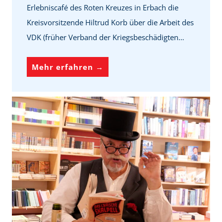
Erlebniscafé des Roten Kreuzes in Erbach die
Kreisvorsitzende Hiltrud Korb über die Arbeit des
VDK (früher Verband der Kriegsbeschädigten…
K
Mehr erfahren →
o
m
p
e
t
e
n
t
e
H