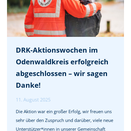
c
h
L
o
b
f
DRK-Aktionswochen im
ü
Odenwaldkreis erfolgreich
r
abgeschlossen – wir sagen
a
u
Danke!
ß
e
11. August 2025
r
Die Aktion war ein großer Erfolg, wir freuen uns
g
sehr über den Zuspruch und darüber, viele neue
e
Unterstützer*innen in unserer Gemeinschaft