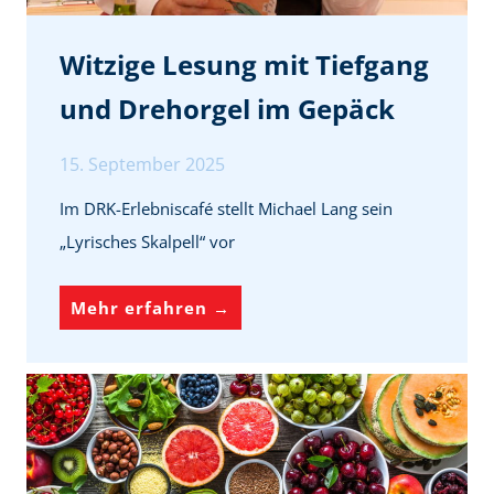
i
l
Witzige Lesung mit Tiefgang
f
und Drehorgel im Gepäck
e
i
15. September 2025
n
Im DRK-Erlebniscafé stellt Michael Lang sein
v
„Lyrisches Skalpell“ vor
i
e
W
Mehr erfahren →
l
i
e
t
n
z
L
i
e
g
b