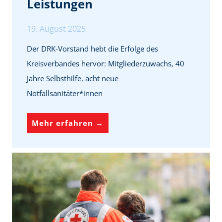
Leistungen
e
E
S
r
19. August 2025
a
l
c
Der DRK-Vorstand hebt die Erfolge des
e
h
Kreisverbandes hervor: Mitgliederzuwachs, 40
b
e
Jahre Selbsthilfe, acht neue
n
ü
Notfallsanitäter*innen
i
b
s
e
R
Mehr erfahren →
c
r
e
a
g
i
f
e
c
é
b
h
e
l
n
i