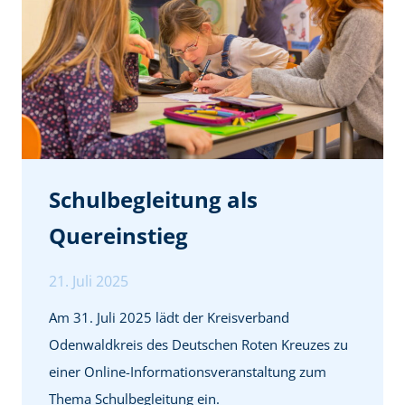
r
e
e
r
i
i
s
s
e
c
r
h
f
e
Schulbegleitung als
o
A
Quereinstieg
l
n
g
r
21. Juli 2025
r
u
Am 31. Juli 2025 lädt der Kreisverband
e
f
Odenwaldkreis des Deutschen Roten Kreuzes zu
i
e
einer Online-Informationsveranstaltung zum
c
z
Thema Schulbegleitung ein.
h