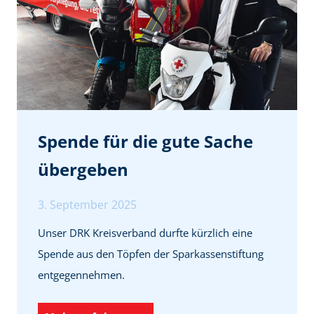
a
u
f
ü
r
H
e
Spende für die gute Sache
i
übergeben
l
-
3. September 2025
u
Unser DRK Kreisverband durfte kürzlich eine
n
Spende aus den Töpfen der Sparkassenstiftung
d
entgegennehmen.
W
i